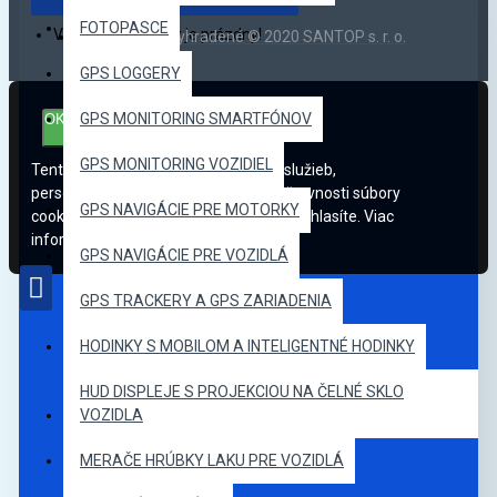
FOTOPASCE
Váš nákupný košík je prázdny!
Všetky práva vyhradené © 2020 SANTOP s. r. o.
GPS LOGGERY
GPS MONITORING SMARTFÓNOV
OK
GPS MONITORING VOZIDIEL
Tento web používa na poskytovanie služieb,
personalizáciu reklám a analýzu návštevnosti súbory
GPS NAVIGÁCIE PRE MOTORKY
cookie. Používaním tohto webu s tým súhlasíte. Viac
informácií.
Technológia cookies
.
GPS NAVIGÁCIE PRE VOZIDLÁ
GPS TRACKERY A GPS ZARIADENIA
HODINKY S MOBILOM A INTELIGENTNÉ HODINKY
HUD DISPLEJE S PROJEKCIOU NA ČELNÉ SKLO
VOZIDLA
MERAČE HRÚBKY LAKU PRE VOZIDLÁ