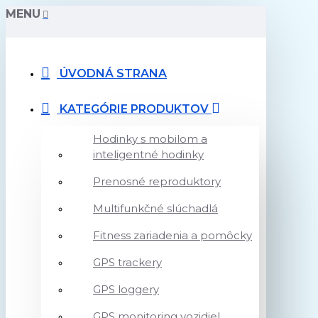
MENU
ÚVODNÁ STRANA
KATEGÓRIE PRODUKTOV
Hodinky s mobilom a
inteligentné hodinky
Prenosné reproduktory
Multifunkčné slúchadlá
Fitness zariadenia a pomôcky
GPS trackery
GPS loggery
GPS monitoring vozidiel