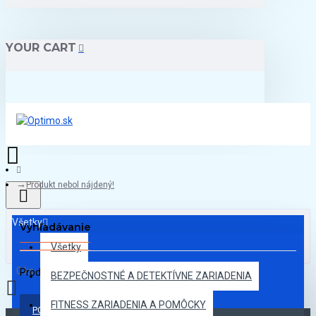
YOUR CART
Produkt nebol nájdený!
Všetky
Vyhľadávanie
Všetky
0 ks - 0,00€
Produkt nebol nájdený!
BEZPEČNOSTNÉ A DETEKTÍVNE ZARIADENIA
FITNESS ZARIADENIA A POMÔCKY
POKRAČOVAŤ