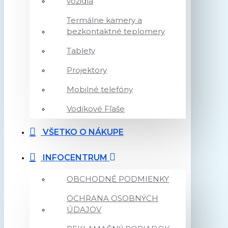
vozidlá
Termálne kamery a
bezkontaktné teplomery
Tablety
Projektory
Mobilné telefóny
Vodíkové Fľaše
VŠETKO O NÁKUPE
INFOCENTRUM
OBCHODNÉ PODMIENKY
OCHRANA OSOBNÝCH
ÚDAJOV