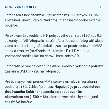
POPIS PRODUKTU
Fotopasca s neviditeľným IR prisvietením (32 čiernych LED so
svetelnou vlnovou dĺžkou 940 nm) určená na dlhodobé externé
použitie.
Po aktivácii širokouhlého PIR pohybového senzoru (120°) do 0,5
sekundy odfotí fotografiu narušiteľa, alebo sériu fotografií, alebo
video a z toho fotografie dokáže zasielať prostredníctvom MMS
správ a emailov (rozlíšenie až 16 Mpix a Full HD video) a
zachytené médiá uloží na dátovú kartu micro SD.
Fotografie je možné odfotiť na diaľku i kedykoľvek podľa potreby
zaslaním SMS príkazu na fotopascu.
Pre čo najrýchlejší prenos MMS správ a emailov s fografiami
podporuje i 3G rýchlosť prenosu.
Napájaná je prostredníctvom
dodávaného Solárneho panela so zabudovaným
akumulátorom (1500 mAh)
, alternatívne môže byť napájaná
cez 6x AA batérie.