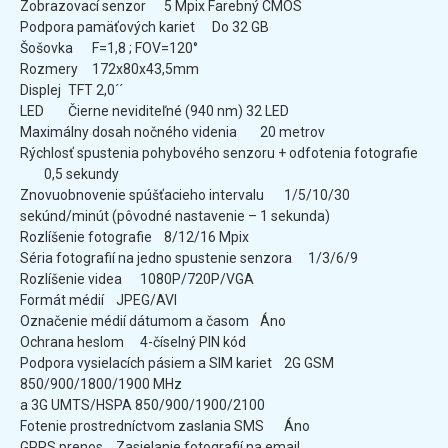
Zobrazovací senzor
5 Mpix Farebný CMOS
Podpora pamäťových kariet
Do 32 GB
Šošovka
F=1,8 ; FOV=120°
Rozmery
172x80x43,5mm
Displej
TFT 2,0´´
LED
Čierne neviditeľné (940 nm) 32 LED
Maximálny dosah nočného videnia
20 metrov
Rýchlosť spustenia pohybového senzoru + odfotenia fotografie
0,5 sekundy
Znovuobnovenie spúšťacieho intervalu
1/5/10/30
sekúnd/minút (pôvodné nastavenie – 1 sekunda)
Rozlíšenie fotografie
8/12/16 Mpix
Séria fotografií na jedno spustenie senzora
1/3/6/9
Rozlíšenie videa
1080P/720P/VGA
Formát médií
JPEG/AVI
Označenie médií dátumom a časom
Áno
Ochrana heslom
4-číselný PIN kód
Podpora vysielacích pásiem a SIM kariet
2G GSM
850/900/1800/1900 MHz
a 3G UMTS/HSPA 850/900/1900/2100
Fotenie prostredníctvom zaslania SMS
Áno
GPRS prenos
Zasielanie fotografií na email