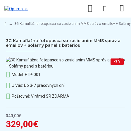
3G Kamuflážna fotopasca so zasielaním MMS správ a emailov + Solárny 
3G Kamuflážna fotopasca so zasielaním MMS správ a
emailov + Solárny panel s batériou
-3 %
Model:
FTP-001
U Vás:
Do 3-7 pracovných dní
Poštovné:
V rámci SR ZDARMA
340,00€
329,00€