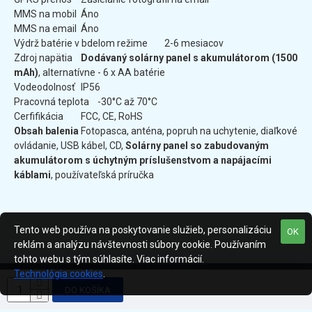
MMS na mobil
Áno
MMS na email
Áno
Výdrž batérie v bdelom režime
2-6 mesiacov
Zdroj napätia
Dodávaný solárny panel s akumulátorom (1500
mAh)
, alternatívne - 6 x AA batérie
Vodeodolnosť
IP56
Pracovná teplota
-30°C až 70°C
Cerfifikácia
FCC, CE, RoHS
Obsah balenia
Fotopasca, anténa, popruh na uchytenie, diaľkové
ovládanie, USB kábel, CD,
Solárny panel so zabudovaným
akumulátorom s úchytným príslušenstvom a napájacími
káblami
, používateľská príručka
Tento web používa na poskytovanie služieb, personalizáciu
OK
reklám a analýzu návštevnosti súbory cookie. Používaním
tohto webu s tým súhlasíte. Viac informácií.
Technológia cookies
.
Všetky práva vyhradené © 2020 SANTOP s. r. o.
DO KOŠÍKA