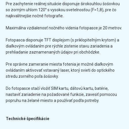
Pre zachytenie reálnej situácie disponuje širokouhlou šošovkou
so zorným uhlom 120° s vysokou svetelnosťou (F=1,8), pre čo
najkvalitnejšie nočné fotografie.
Maximálna vzdialenosť nočného videnia fotopasce je 20 metrov.
Fotopasca disponuje TFT displejom (s priklopiteľným krytom) a
diaľkovým ovládaním pre rýchle zistenie stavu zariadenia a
prehliadanie zaznamenaných údajov pri obchôdzke.
Pre správne zameranie miesta fotenia je možné diaľkovým
ovládaním aktivovať vstavaný laser, ktorý svieti do optického
stredu zorného poľa šošovky.
Do fotopasce stačí vložiť SIM kartu, dátovú kartu, batérie,
nastaviť zariadenie na požadované funkcie, zavesiť pomocou
popruhu na želané miesto a používať podľa potreby.
Technické špecifikácie