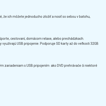
 že ich môžete jednoducho zložiť a nosiť so sebou v batohu,
ri športe, cestovaní, domácom relaxe, alebo prechádzkach.
 využívajú USB pripojenie. Podporuje SD karty až do veľkosti 32GB
 iným zariadeniam s USB pripojením ako DVD prehrávače či niektoré