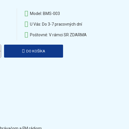
Model:
BMS-003
U Vás:
Do 3-7 pracovných dní
Poštovné:
V rámci SR ZDARMA
DO KOŠÍKA
hrávačom a FM rádiom.