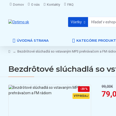
Domov
O nás
Kontakty
FAQ
Všetky
ÚVODNÁ STRANA
KATEGÓRIE PRODUK
Bezdrôtové slúchadlá so vstavaným MP3 prehrávačom a FM rádi
Bezdrôtové slúchadlá so 
99,00€
-20 %
79,
VÝPREDAJ