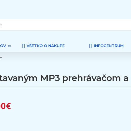
TOV
VŠETKO O NÁKUPE
INFOCENTRUM
om
vstavaným MP3 prehrávačom a
00€