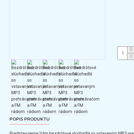
POPIS PRODUKTU
Predstavujeme Vám bezdrôtové slúchadlá so vstavaným MP3 pre