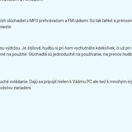
ch slúchadiel s MP3 prehrávačom a FM rádiom. Sú tak ľahké a prenosné,
mieste.
vou výdržou. Je štýlové, hudbu si pri ňom vychutnáte kdekoľvek, či už p
né na použitie. Slúchadlá sú jednoduché na používanie, na prenos hudby
oduché ovládanie. Dajú sa pripojiť nielen k Vášmu PC ale tiež k mnohým
ožstvu zariadení.