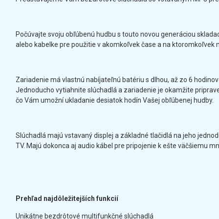
Počúvajte svoju obľúbenú hudbu s touto novou generáciou skladací
alebo kabelke pre použitie v akomkoľvek čase a na ktoromkoľvek 
Zariadenie má vlastnú nabíjateľnú batériu s dlhou, až zo 6 hodino
Jednoducho vytiahnite slúchadlá a zariadenie je okamžite priprave
čo Vám umožní ukladanie desiatok hodín Vašej obľúbenej hudby.
Slúchadlá majú vstavaný displej a základné tlačidlá na jeho jedn
TV. Majú dokonca aj audio kábel pre pripojenie k ešte väčšiemu mn
Prehľad najdôležitejších funkcií
Unikátne bezdrôtové multifunkčné slúchadlá