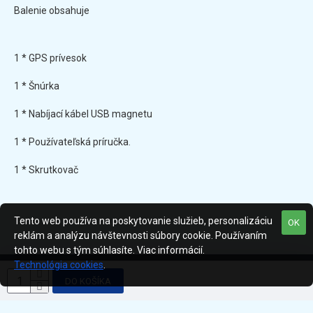
Balenie obsahuje
1 * GPS prívesok
1 * Šnúrka
1 * Nabíjací kábel USB magnetu
1 * Používateľská príručka.
1 * Skrutkovač
Tento web používa na poskytovanie služieb, personalizáciu
OK
reklám a analýzu návštevnosti súbory cookie. Používaním
tohto webu s tým súhlasíte. Viac informácií.
Technológia cookies
.
Všetky práva vyhradené © 2020 SANTOP s. r. o.
DO KOŠÍKA