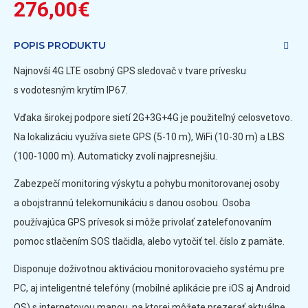
276,00€
POPIS PRODUKTU
Najnovší 4G LTE osobný GPS sledovač v tvare prívesku
s vodotesným krytím IP67.
Vďaka širokej podpore sietí 2G+3G+4G je použiteľný celosvetovo.
Na lokalizáciu využíva siete GPS (5-10 m), WiFi (10-30 m) a LBS
(100-1000 m). Automaticky zvolí najpresnejšiu.
Zabezpečí monitoring výskytu a pohybu monitorovanej osoby
a obojstrannú telekomunikáciu s danou osobou. Osoba
používajúca GPS prívesok si môže privolať zatelefonovaním
pomoc stlačením SOS tlačidla, alebo vytočiť tel. číslo z pamäte.
Disponuje doživotnou aktiváciou monitorovacieho systému pre
PC, aj inteligentné telefóny (mobilné aplikácie pre iOS aj Android
OS) s internetovou mapou, na ktorej môžete prezerať aktuálne