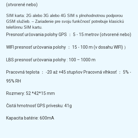
(otvorené nebo)
SIM karta: 2G alebo 3G alebo 4G SIM s plnohodnotnou podporou
GSM služieb. – Zariadenie pre svoju funkčnosť potrebuje klasickú
telefónnu SIM kartu.
Presnosť určovania polohy GPS
5 - 15 metrov (otvorené nebo)
：
WIFI presnosť určovania polohy
15 - 100 m (v dosahu WIFI)
：
）
LBS presnosť určovania polohy : 100 – 1000 m
Pracovná teplota
-20 až +45 stupňov Pracovná vlhkosť
5% -
：
：
95% RH
Rozmery: 52 *42*15 mm
Čistá hmotnosť GPS prívesku: 41g
Kapacita batérie: 600mA