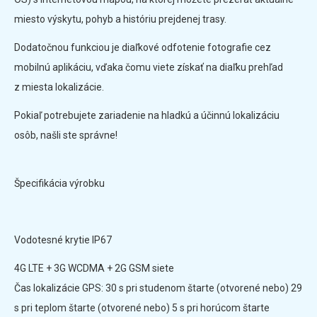
miesto výskytu, pohyb a históriu prejdenej trasy.
Dodatočnou funkciou je diaľkové odfotenie fotografie cez
mobilnú aplikáciu, vďaka čomu viete získať na diaľku prehľad
z miesta lokalizácie.
Pokiaľ potrebujete zariadenie na hladkú a účinnú lokalizáciu
osôb, našli ste správne!
Špecifikácia výrobku
Vodotesné krytie IP67
4G LTE + 3G WCDMA + 2G GSM siete
Čas lokalizácie GPS: 30 s pri studenom štarte (otvorené nebo) 29
s pri teplom štarte (otvorené nebo) 5 s pri horúcom štarte