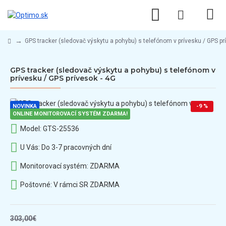
GPS tracker (sledovač výskytu a pohybu) s telefónom v prívesku / GPS pr
GPS tracker (sledovač výskytu a pohybu) s telefónom v
prívesku / GPS prívesok - 4G
NOVINKA
-9 %
ONLINE MONITOROVACÍ SYSTÉM ZDARMA!
Model:
GTS-25536
U Vás:
Do 3-7 pracovných dní
Monitorovací systém:
ZDARMA
Poštovné:
V rámci SR ZDARMA
303,00€