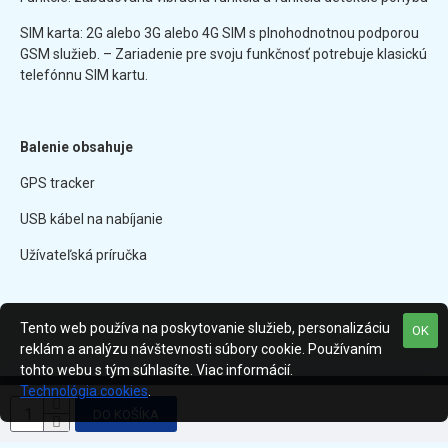
SIM karta: 2G alebo 3G alebo 4G SIM s plnohodnotnou podporou
GSM služieb. – Zariadenie pre svoju funkčnosť potrebuje klasickú
telefónnu SIM kartu.
Balenie obsahuje
GPS tracker
USB kábel na nabíjanie
Užívateľská príručka
Tento web používa na poskytovanie služieb, personalizáciu
OK
reklám a analýzu návštevnosti súbory cookie. Používaním
tohto webu s tým súhlasíte. Viac informácií.
Technológia cookies
.
Všetky práva vyhradené © 2020 SANTOP s. r. o.
DO KOŠÍKA