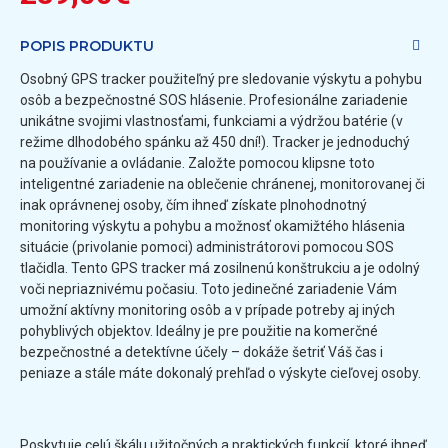
POPIS PRODUKTU
Osobný GPS tracker použiteľný pre sledovanie výskytu a pohybu
osôb a bezpečnostné SOS hlásenie. Profesionálne zariadenie
unikátne svojimi vlastnosťami, funkciami a výdržou batérie (v
režime dlhodobého spánku až 450 dní!). Tracker je jednoduchý
na používanie a ovládanie. Založte pomocou klipsne toto
inteligentné zariadenie na oblečenie chránenej, monitorovanej či
inak oprávnenej osoby, čím ihneď získate plnohodnotný
monitoring výskytu a pohybu a možnosť okamižtého hlásenia
situácie (privolanie pomoci) administrátorovi pomocou SOS
tlačidla. Tento GPS tracker má zosilnenú konštrukciu a je odolný
voči nepriaznivému počasiu. Toto jedinečné zariadenie Vám
umožní aktívny monitoring osôb a v prípade potreby aj iných
pohyblivých objektov. Ideálny je pre použitie na komerčné
bezpečnostné a detektívne účely – dokáže šetriť Váš čas i
peniaze a stále máte dokonalý prehľad o výskyte cieľovej osoby.
Poskytuje celú škálu užitočných a praktických funkcií, ktoré ihneď