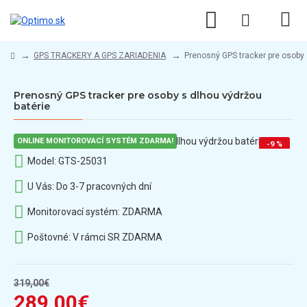
GPS TRACKERY A GPS ZARIADENIA
Prenosný GPS tracker pre osoby 
Prenosný GPS tracker pre osoby s dlhou výdržou
batérie
ONLINE MONITOROVACÍ SYSTÉM ZDARMA!
-9 %
Model:
GTS-25031
U Vás:
Do 3-7 pracovných dní
Monitorovací systém:
ZDARMA
Poštovné:
V rámci SR ZDARMA
319,00€
289,00€