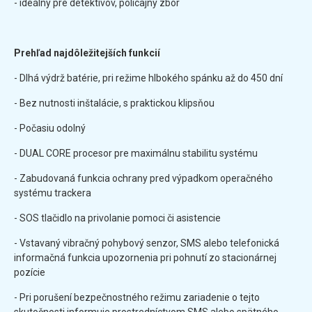
- ideálny pre detektívov, policajný zbor
Prehľad najdôležitejších funkcií
- Dlhá výdrž batérie, pri režime hlbokého spánku až do 450 dní
- Bez nutnosti inštalácie, s praktickou klipsňou
- Počasiu odolný
- DUAL CORE procesor pre maximálnu stabilitu systému
- Zabudovaná funkcia ochrany pred výpadkom operačného
systému trackera
- SOS tlačidlo na privolanie pomoci či asistencie
- Vstavaný vibračný pohybový senzor, SMS alebo telefonická
informačná funkcia upozornenia pri pohnutí zo stacionárnej
pozície
- Pri porušení bezpečnostného režimu zariadenie o tejto
skutočnosti informuje prostredníctvom SMS alebo spätného