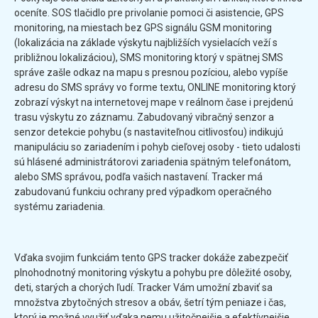
oceníte. SOS tlačidlo pre privolanie pomoci či asistencie, GPS
monitoring, na miestach bez GPS signálu GSM monitoring
(lokalizácia na základe výskytu najbližších vysielacích veží s
približnou lokalizáciou), SMS monitoring ktorý v spätnej SMS
správe zašle odkaz na mapu s presnou pozíciou, alebo vypíše
adresu do SMS správy vo forme textu, ONLINE monitoring ktorý
zobrazí výskyt na internetovej mape v reálnom čase i prejdenú
trasu výskytu zo záznamu. Zabudovaný vibračný senzor a
senzor detekcie pohybu (s nastaviteľnou citlivosťou) indikujú
manipuláciu so zariadením i pohyb cieľovej osoby - tieto udalosti
sú hlásené administrátorovi zariadenia spätným telefonátom,
alebo SMS správou, podľa vašich nastavení. Tracker má
zabudovanú funkciu ochrany pred výpadkom operačného
systému zariadenia.
Vďaka svojim funkciám tento GPS tracker dokáže zabezpečiť
plnohodnotný monitoring výskytu a pohybu pre dôležité osoby,
deti, starých a chorých ľudí. Tracker Vám umožní zbaviť sa
množstva zbytočných stresov a obáv, šetrí tým peniaze i čas,
ktorý je možné využiť vďaka nemu užitočnejšie a efektívnejšie.