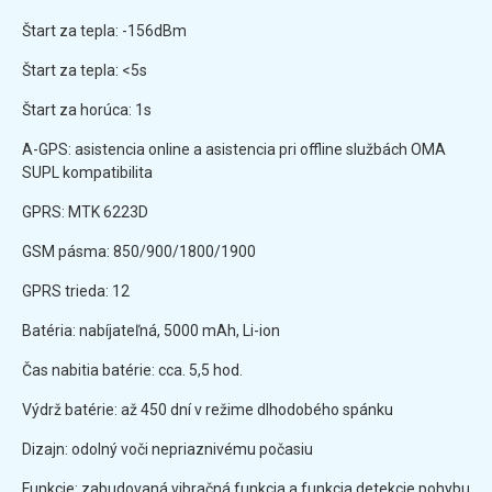
Štart za tepla: -156dBm
Štart za tepla: <5s
Štart za horúca: 1s
A-GPS: asistencia online a asistencia pri offline službách OMA
SUPL kompatibilita
GPRS: MTK 6223D
GSM pásma: 850/900/1800/1900
GPRS trieda: 12
Batéria: nabíjateľná, 5000 mAh, Li-ion
Čas nabitia batérie: cca. 5,5 hod.
Výdrž batérie: až 450 dní v režime dlhodobého spánku
Dizajn: odolný voči nepriaznivému počasiu
Funkcie: zabudovaná vibračná funkcia a funkcia detekcie pohybu