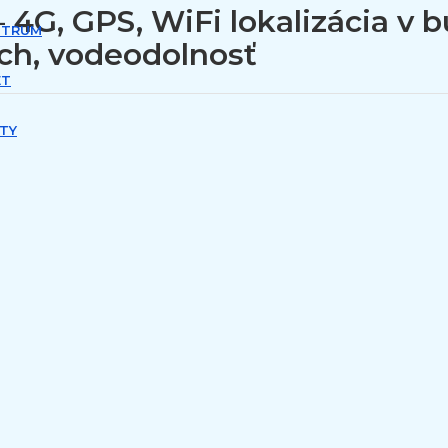
 4G, GPS, WiFi lokalizácia v 
NTRUM
uch, vodeodolnosť
ET
TY