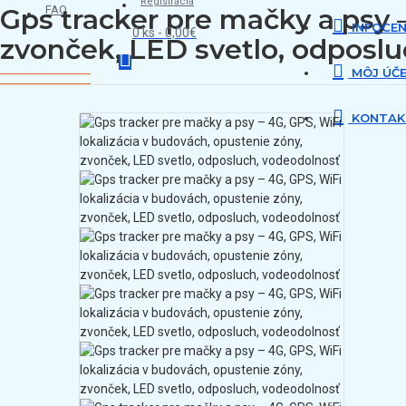
Registrácia
Gps tracker pre mačky a psy –
FAQ
INFOCE
0 ks - 0,00€
zvonček, LED svetlo, odposl
MÔJ ÚČ
KONTAK