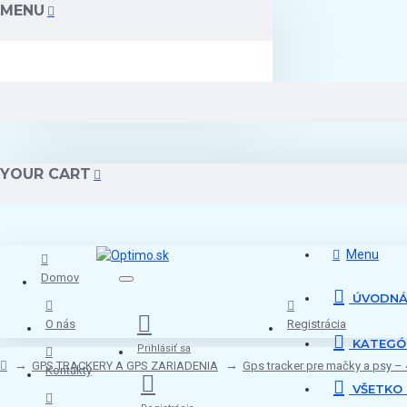
MENU
YOUR CART
Menu
Domov
ÚVODNÁ
O nás
Registrácia
KATEGÓ
Prihlásiť sa
GPS TRACKERY A GPS ZARIADENIA
Gps tracker pre mačky a psy – 
Kontakty
VŠETKO