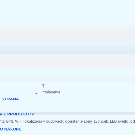
Prihlásenie
 STRANA
RIE PRODUKTOV
4G, GPS, WiFi lokalizácia v budovách, opustenie zóny, zvonček, LED svetlo, 
 O NÁKUPE