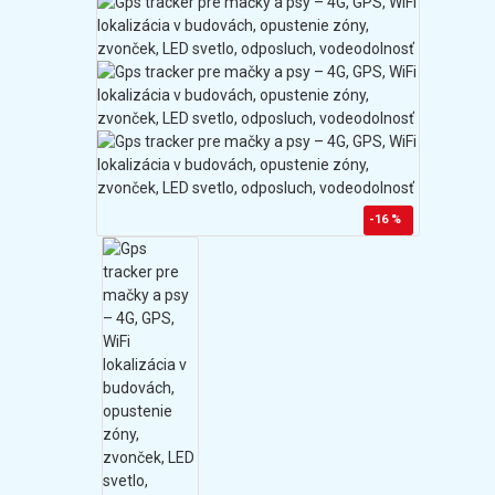
-16 %