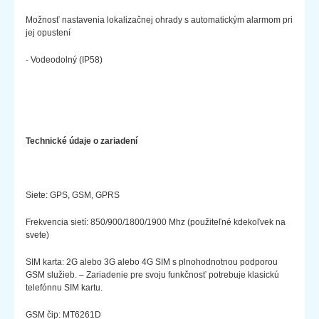
Možnosť nastavenia lokalizačnej ohrady s automatickým alarmom pri
jej opustení
- Vodeodolný (IP58)
Technické údaje o zariadení
Siete: GPS, GSM, GPRS
Frekvencia sietí: 850/900/1800/1900 Mhz (použiteľné kdekoľvek na
svete)
SIM karta: 2G alebo 3G alebo 4G SIM s plnohodnotnou podporou
GSM služieb. – Zariadenie pre svoju funkčnosť potrebuje klasickú
telefónnu SIM kartu.
GSM čip: MT6261D