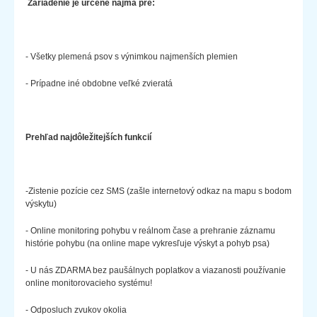
Zariadenie je určené najmä pre:
- Všetky plemená psov s výnimkou najmenších plemien
- Prípadne iné obdobne veľké zvieratá
Prehľad najdôležitejších funkcií
-Zistenie pozície cez SMS (zašle internetový odkaz na mapu s bodom
výskytu)
- Online monitoring pohybu v reálnom čase a prehranie záznamu
histórie pohybu (na online mape vykresľuje výskyt a pohyb psa)
- U nás ZDARMA bez paušálnych poplatkov a viazanosti používanie
online monitorovacieho systému!
- Odposluch zvukov okolia