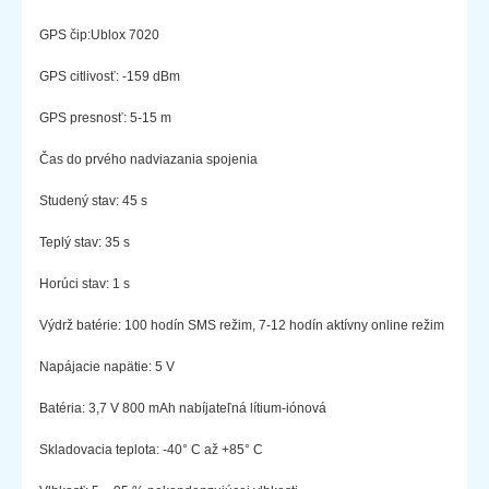
GPS čip:Ublox 7020
GPS citlivosť: -159 dBm
GPS presnosť: 5-15 m
Čas do prvého nadviazania spojenia
Studený stav: 45 s
Teplý stav: 35 s
Horúci stav: 1 s
Výdrž batérie: 100 hodín SMS režim, 7-12 hodín aktívny online režim
Napájacie napätie: 5 V
Batéria: 3,7 V 800 mAh nabíjateľná lítium-iónová
Skladovacia teplota: -40° C až +85° C