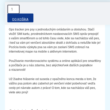
POPIS PRODUKTU
DO KOŠÍKA
Gps tracker pre psy s jednoduchým ovládaním a obsluhou. Stačí
vložiť SIM kartu, prostredníctvom nastavovacích SMS správ prepojiť
s vašim smartfónom a od tohto času viete, kde sa nachádza váš pes,
i keď sa vám pri venčení absolútne stratil z dohľadu a netušíte kde je!
Pozícia bodu výskytu psa sa vám po zaslaní SMS zobrazí na
internetovej mape na mobile s aktívnym internetom.
Používanie monitorovacieho systému a online aplikácií pre smartfóny
a počítače je u nás zdarma, bez akýchkoľvek ďalších poplatkov
a viazanosti!
Už žiadne hlásenie od suseda z opačného konca mesta o tom, že
vášho psa potom ako zabehol pri venčení videl pobehovať vedľa
cesty pri návrate autom z práce! O tom, kde sa nachádza váš pes,
viete ako prvý!