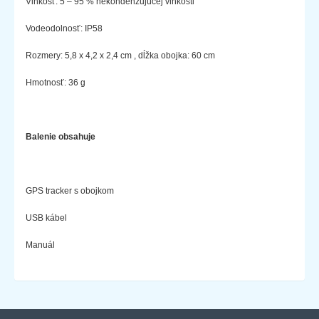
Vlhkosť: 5 – 95 % nekondenzujúcej vlhkosti
Vodeodolnosť: IP58
Rozmery: 5,8 x 4,2 x 2,4 cm , dĺžka obojka: 60 cm
Hmotnosť: 36 g
Balenie obsahuje
GPS tracker s obojkom
USB kábel
Manuál