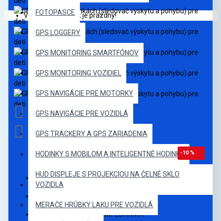
FOTOPASCE
Váš nákupný košík je prázdny!
GPS LOGGERY
GPS MONITORING SMARTFÓNOV
GPS MONITORING VOZIDIEL
GPS NAVIGÁCIE PRE MOTORKY
GPS NAVIGÁCIE PRE VOZIDLÁ
GPS TRACKERY A GPS ZARIADENIA
-10 %
HODINKY S MOBILOM A INTELIGENTNÉ HODINKY
HUD DISPLEJE S PROJEKCIOU NA ČELNÉ SKLO
Model:
GTS-25535
VOZIDLA
U Vás:
Do 3-7 pracovných dní
MERAČE HRÚBKY LAKU PRE VOZIDLÁ
Monitorovací systém:
ZDARMA