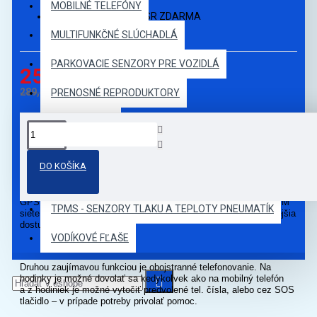
MOBILNÉ TELEFÓNY
Poštovné:
V rámci SR ZDARMA
MULTIFUNKČNÉ SLÚCHADLÁ
PARKOVACIE SENZORY PRE VOZIDLÁ
259,00€
289,00€
PRENOSNÉ REPRODUKTORY
PROJEKTORY
POPIS PRODUKTU
TABLETY
DO KOŠÍKA
GPS tracker v hodinkách pre monitoring vašich detí. Je určený pre
monitoring výskytu a pohybu v reálnom čase a je možné zobraziť
TERMÁLNE KAMERY A BEZKONTAKTNÉ TEPLOMERY
históriu prejdenej trasy a to prostredníctvom určenia pozície cez
GPS (5-10 m), WiFi (10-30 m – funguje i v budovách), alebo GSM
TPMS - SENZORY TLAKU A TEPLOTY PNEUMATÍK
siete (100-1000 m – funguje i v budovách), použije sa najpresnejšia
dostupná možnosť.
VODÍKOVÉ FĽAŠE
Druhou zaujímavou funkciou je obojstranné telefonovanie. Na
hodinky je možné dovolať sa kedykoľvek ako na mobilný telefón
a z hodiniek je možné vytočiť predvolené tel. čísla, alebo cez SOS
tlačidlo – v prípade potreby privolať pomoc.