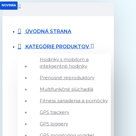
MENU
NOVINKA
ÚVODNÁ STRANA
KATEGÓRIE PRODUKTOV
Hodinky s mobilom a
inteligentné hodinky
Prenosné reproduktory
Multifunkčné slúchadlá
Fitness zariadenia a pomôcky
GPS trackery
GPS loggery
GPS monitoring vozidiel