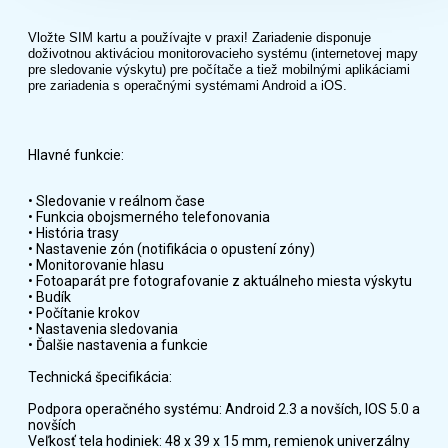
Vložte SIM kartu a používajte v praxi! Zariadenie disponuje
doživotnou aktiváciou monitorovacieho systému (internetovej mapy
pre sledovanie výskytu) pre počítače a tiež mobilnými aplikáciami
pre zariadenia s operačnými systémami Android a iOS.
Hlavné funkcie:
• Sledovanie v reálnom čase
• Funkcia obojsmerného telefonovania
• História trasy
• Nastavenie zón (notifikácia o opustení zóny)
• Monitorovanie hlasu
• Fotoaparát pre fotografovanie z aktuálneho miesta výskytu
• Budík
• Počítanie krokov
• Nastavenia sledovania
• Ďalšie nastavenia a funkcie
Technická špecifikácia:
Podpora operačného systému: Android 2.3 a novších, IOS 5.0 a
novších
Veľkosť tela hodiniek: 48 x 39 x 15 mm, remienok univerzálny