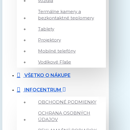
vozidlá
Termálne kamery a
bezkontaktné teplomery
Tablety
Projektory
Mobilné telefóny
Vodíkové Fľaše
VŠETKO O NÁKUPE
INFOCENTRUM
OBCHODNÉ PODMIENKY
OCHRANA OSOBNÝCH
ÚDAJOV