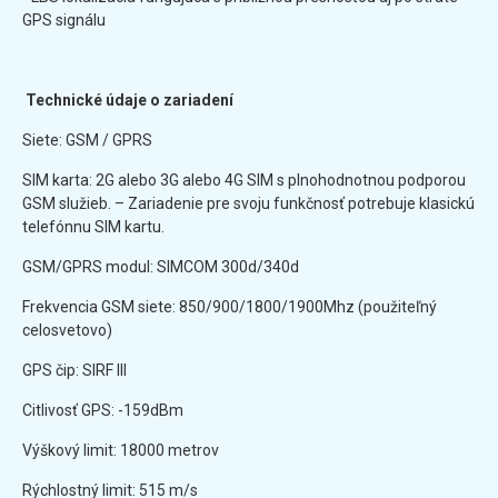
GPS signálu
Technické údaje o zariadení
Siete: GSM / GPRS
SIM karta: 2G alebo 3G alebo 4G SIM s plnohodnotnou podporou
GSM služieb. – Zariadenie pre svoju funkčnosť potrebuje klasickú
telefónnu SIM kartu.
GSM/GPRS modul: SIMCOM 300d/340d
Frekvencia GSM siete: 850/900/1800/1900Mhz (použiteľný
celosvetovo)
GPS čip: SIRF III
Citlivosť GPS: -159dBm
Výškový limit: 18000 metrov
Rýchlostný limit: 515 m/s