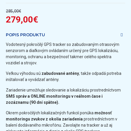
285,00€
279,00€
POPIS PRODUKTU
Vodotesný pokročilý GPS tracker so zabudovaným otrasovým
senzorom a diaľkovým ovládaním určený pre GPS lokalizáciu,
monitoring, ochranu a bezpečnosť takmer celého spektra
vozidiel a strojov.
Veľkou výhodou sú
zabudované antény
, takže odpadá potreba
inštalovať a vyvádzať antény.
Zariadenie umožňuje sledovanie a lokalizáciu prostredníctvom
SMS správ a ONLINE monitoringu v reálnom čase i
zozáznamu (90 dní spätne).
Okrem pokročilých lokalizačných funkcií ponúka
možnosť
monitoringu zvukov z okolia zariadenia
prostredníctvom v
balení dodávaného mikrofónu. Zavolajte na tracker a už aj