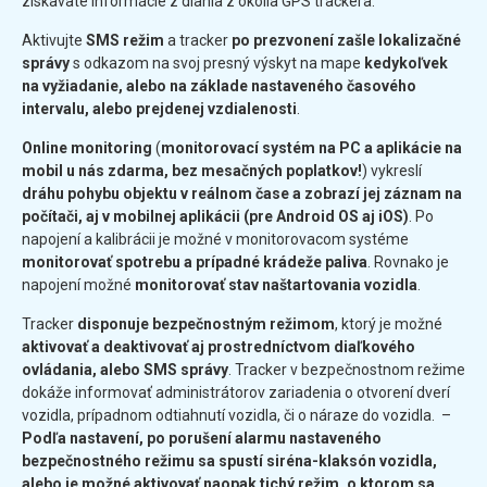
získavate informácie z diania z okolia GPS trackera.
Aktivujte
SMS režim
a tracker
po prezvonení zašle lokalizačné
správy
s odkazom na svoj presný výskyt na mape
kedykoľvek
na vyžiadanie, alebo na základe nastaveného časového
intervalu, alebo prejdenej vzdialenosti
.
Online monitoring
(
monitorovací systém na PC a aplikácie na
mobil u nás zdarma, bez mesačných poplatkov!
) vykreslí
dráhu pohybu objektu v reálnom čase a zobrazí jej záznam na
počítači, aj v mobilnej aplikácii (pre Android OS aj iOS)
. Po
napojení a kalibrácii je možné v monitorovacom systéme
monitorovať spotrebu a prípadné krádeže paliva
. Rovnako je
napojení možné
monitorovať stav naštartovania vozidla
.
Tracker
disponuje bezpečnostným režimom
, ktorý je možné
aktivovať a deaktivovať aj prostredníctvom diaľkového
ovládania, alebo SMS správy
. Tracker v bezpečnostnom režime
dokáže informovať administrátorov zariadenia o otvorení dverí
vozidla, prípadnom odtiahnutí vozidla, či o náraze do vozidla. –
Podľa nastavení, po porušení alarmu nastaveného
bezpečnostného režimu sa spustí siréna-klaksón vozidla,
alebo je možné aktivovať naopak tichý režim, o ktorom sa