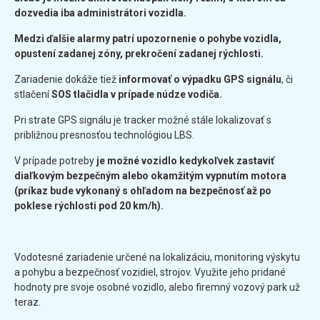
dozvedia iba administrátori vozidla.
Medzi ďalšie alarmy patrí upozornenie o pohybe vozidla,
opustení zadanej zóny, prekročení zadanej rýchlosti.
Zariadenie dokáže tiež
informovať o výpadku GPS signálu
, či
stlačení
SOS tlačidla v prípade núdze vodiča.
Pri strate GPS signálu je tracker možné stále lokalizovať s
približnou presnosťou technológiou LBS.
V prípade potreby
je možné vozidlo kedykoľvek zastaviť
diaľkovým bezpečným alebo okamžitým vypnutím motora
(príkaz bude vykonaný s ohľadom na bezpečnosť až po
poklese rýchlosti pod 20 km/h).
Vodotesné zariadenie určené na lokalizáciu, monitoring výskytu
a pohybu a bezpečnosť vozidiel, strojov. Využite jeho pridané
hodnoty pre svoje osobné vozidlo, alebo firemný vozový park už
teraz.