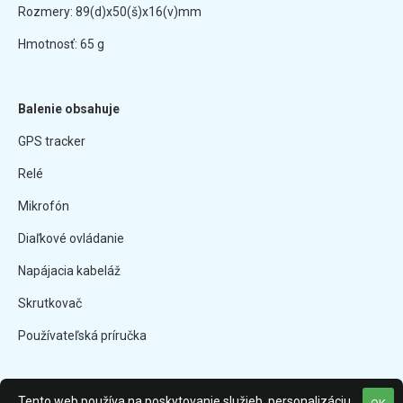
Rozmery: 89(d)x50(š)x16(v)mm
Hmotnosť: 65 g
Balenie obsahuje
GPS tracker
Relé
Mikrofón
Diaľkové ovládanie
Napájacia kabeláž
Skrutkovač
Používateľská príručka
Tento web používa na poskytovanie služieb, personalizáciu